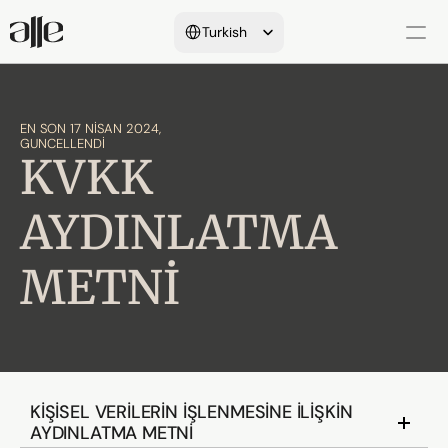
Select Language
Turkish
Hakkımızda
EN SON 17 NISAN 2024, 
GUNCELLENDI
Yeminli Tercüme
KVKK 
Onay Süreçleri
AYDINLATMA 
Dil&İletişim Hizmetleri
METNİ
Referanslarımız
Araştırmalar&Makaleler
KİŞİSEL VERİLERİN İŞLENMESİNE İLİŞKİN 
AYDINLATMA METNİ