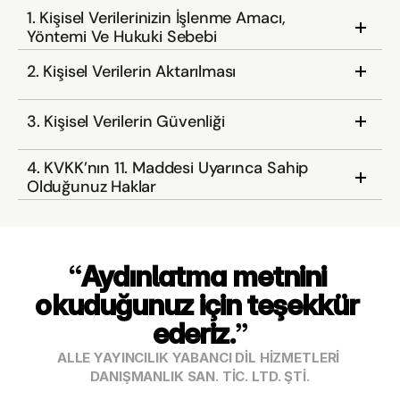
1. Kişisel Verilerinizin İşlenme Amacı, 
Yöntemi Ve Hukuki Sebebi 
2. Kişisel Verilerin Aktarılması 
3. Kişisel Verilerin Güvenliği
4. KVKK’nın 11. Maddesi Uyarınca Sahip 
Olduğunuz Haklar
“
Aydınlatma metnini 
okuduğunuz için teşekkür 
ederiz.
”
ALLE YAYINCILIK YABANCI DİL HİZMETLERİ 
DANIŞMANLIK SAN. TİC. LTD. ŞTİ.