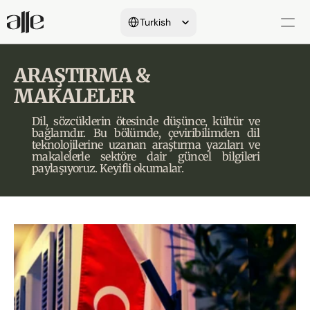
Select Language
Turkish
Hakkımızda
ARAŞTIRMA & 
MAKALELER
Yeminli Tercüme
Dil, sözcüklerin ötesinde düşünce, kültür ve 
Onay Süreçleri
bağlamdır. Bu bölümde, çeviribilimden dil 
teknolojilerine uzanan araştırma yazıları ve 
Dil&İletişim Hizmetleri
makalelerle sektöre dair güncel bilgileri 
paylaşıyoruz. Keyifli okumalar.
Referanslarımız
Araştırmalar&Makaleler