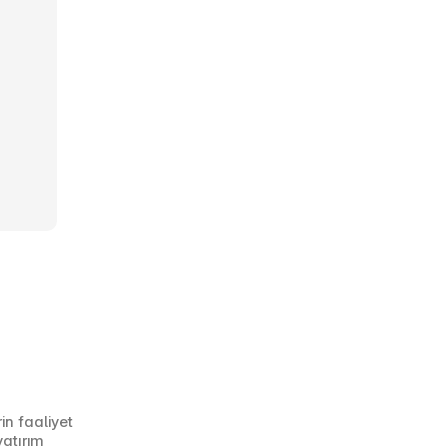
n faaliyet 
atırım 