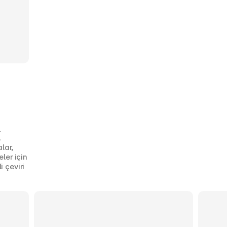
I
ar, 
ler için 
 çeviri 