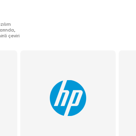
zılım 
rında, 
li çeviri 