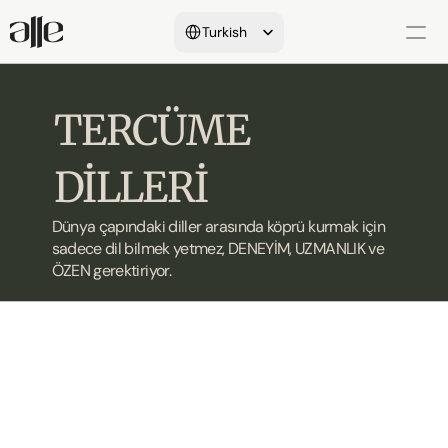
Select Language
Turkish
Hakkımızda
TERCÜME 
Yeminli Tercüme
DİLLERİ
Onay Süreçleri
Dil&İletişim Hizmetleri
Dünya çapındaki diller arasında köprü kurmak için 
sadece dil bilmek yetmez, DENEYİM, UZMANLIK ve 
ÖZEN gerektiriyor.
Referanslarımız
Araştırmalar&Makaleler