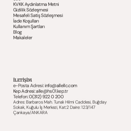
KVKK Aydınlatma Metni
Gizlilik Sözleşmesi
Mesafeli Satiş Sözleşmesi
İade Koşulları
Kullanım Şartlar
ı
Blog
Makaleler
İLETİŞİM
e-Posta Adresi: 
info@allellc.com
Kep Adresi: alle@
hs01.kep.tr
Telefon: 
0(312) 922 0 200
Adres: Barbaros Mah. Tunalı Hilmi Caddesi, Buğday 
Sokak, Kuğulu İş Merkezi, Kat:2 Daire: 123/147 
Çankaya/ANKARA