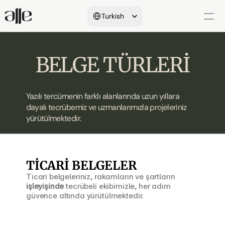
Select Language
Turkish
Hakkımızda
BELGE TÜRLERİ
Yeminli Tercüme
Onay Süreçleri
Yazılı tercümenin farklı alanlarında uzun yıllara 
dayalı tecrübemiz ve uzmanlarımızla projeleriniz 
Dil&İletişim Hizmetleri
yürütülmektedir.
Referanslarımız
Araştırmalar&Makaleler
TİCARİ BELGELER
Ticari belgeleriniz, rakamların ve şartların 
işleyişinde
 tecrübeli ekibimizle, her adım 
güvence altında yürütülmektedir.