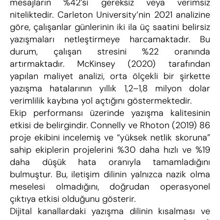
mesajların %42’si gereksiz veya verimsiz 
niteliktedir. Carleton University’nin 2021 analizine 
göre, çalışanlar günlerinin iki ila üç saatini belirsiz 
yazışmaları netleştirmeye harcamaktadır. Bu 
durum, çalışan stresini %22 oranında 
artırmaktadır. McKinsey (2020) tarafından 
yapılan maliyet analizi, orta ölçekli bir şirkette 
yazışma hatalarının yıllık 1,2–1,8 milyon dolar 
verimlilik kaybına yol açtığını göstermektedir.
Ekip performansı üzerinde yazışma kalitesinin 
etkisi de belirgindir. Connelly ve Rhoton (2019) 86 
proje ekibini incelemiş ve “yüksek netlik skoruna” 
sahip ekiplerin projelerini %30 daha hızlı ve %19 
daha düşük hata oranıyla tamamladığını 
bulmuştur. Bu, iletişim dilinin yalnızca nazik olma 
meselesi olmadığını, doğrudan operasyonel 
çıktıya etkisi olduğunu gösterir.
Dijital kanallardaki yazışma dilinin kısalması ve 