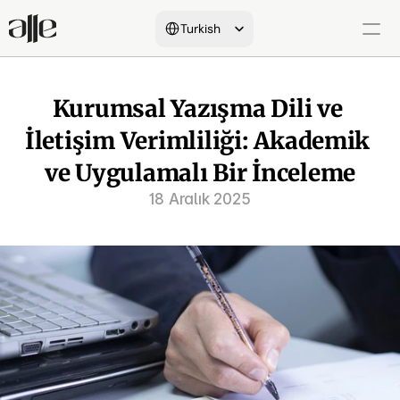
Select Language
Turkish
Hakkımızda
Kurumsal Yazışma Dili ve 
Yeminli Tercüme
İletişim Verimliliği: Akademik 
Onay Süreçleri
ve Uygulamalı Bir İnceleme
18 Aralık 2025
Dil&İletişim Hizmetleri
Referanslarımız
Araştırmalar&Makaleler