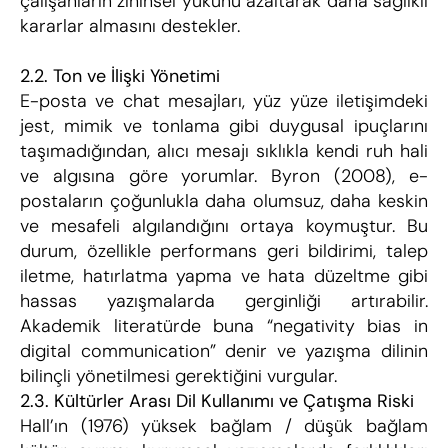
çalışanların zihinsel yükünü azaltarak daha sağlıklı 
kararlar almasını destekler.
2.2. Ton ve İlişki Yönetimi
E-posta ve chat mesajları, yüz yüze iletişimdeki 
jest, mimik ve tonlama gibi duygusal ipuçlarını 
taşımadığından, alıcı mesajı sıklıkla kendi ruh hali 
ve algısına göre yorumlar. Byron (2008), e-
postaların çoğunlukla daha olumsuz, daha keskin 
ve mesafeli algılandığını ortaya koymuştur. Bu 
durum, özellikle performans geri bildirimi, talep 
iletme, hatırlatma yapma ve hata düzeltme gibi 
hassas yazışmalarda gerginliği artırabilir. 
Akademik literatürde buna “negativity bias in 
digital communication” denir ve yazışma dilinin 
bilinçli yönetilmesi gerektiğini vurgular.
2.3. Kültürler Arası Dil Kullanımı ve Çatışma Riski
Hall’ın (1976) yüksek bağlam / düşük bağlam 